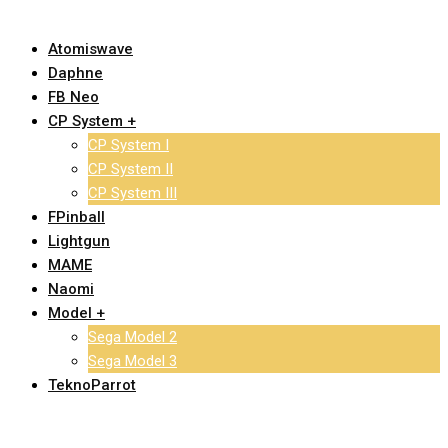
Atomiswave
Daphne
FB Neo
CP System +
CP System I
CP System II
CP System III
FPinball
Lightgun
MAME
Naomi
Model +
Sega Model 2
Sega Model 3
TeknoParrot