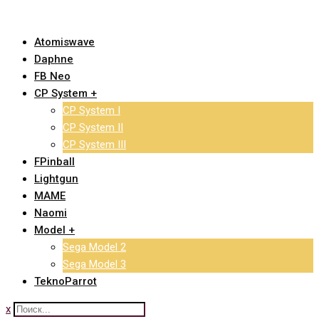
Skip
to
Atomiswave
content
Daphne
FB Neo
CP System +
CP System I
CP System II
CP System III
FPinball
Lightgun
MAME
Naomi
Model +
Sega Model 2
Sega Model 3
TeknoParrot
x