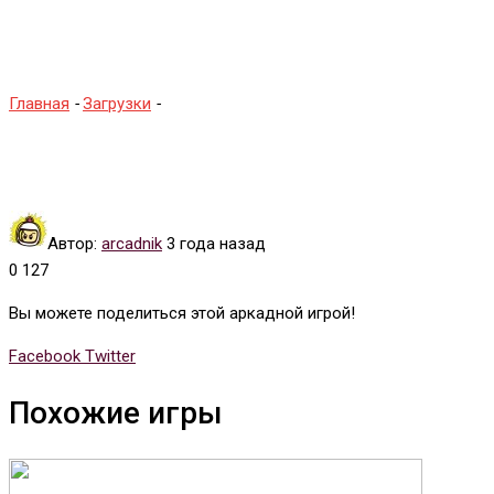
Dragons
Главная
-
Загрузки
-
Ссылка на The King of Dragons
Автор:
arcadnik
3 года назад
0
127
Вы можете поделиться этой аркадной игрой!
Whatsapp
Tumblr
Pinterest
Reddit
Share
Print
Facebook
Twitter
via
Похожие игры
Email