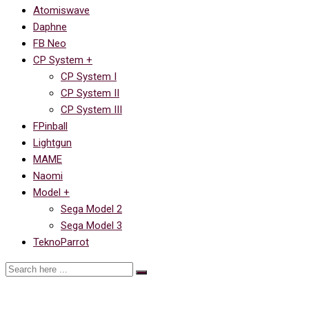
Atomiswave
Daphne
FB Neo
CP System +
CP System I
CP System II
CP System III
FPinball
Lightgun
MAME
Naomi
Model +
Sega Model 2
Sega Model 3
TeknoParrot
Ссылка на The King of