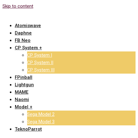
Skip to content
Atomiswave
Daphne
FB Neo
CP System +
CP System I
CP System II
CP System III
FPinball
Lightgun
MAME
Naomi
Model +
Sega Model 2
Sega Model 3
TeknoParrot