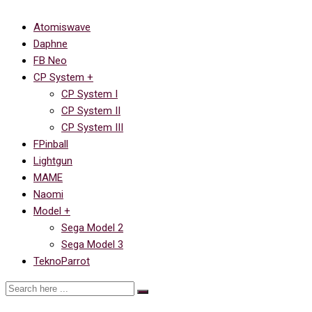
Atomiswave
Daphne
FB Neo
CP System +
CP System I
CP System II
CP System III
FPinball
Lightgun
MAME
Naomi
Model +
Sega Model 2
Sega Model 3
TeknoParrot