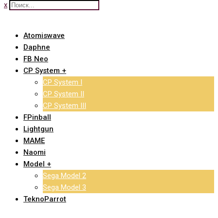
x
Atomiswave
Daphne
FB Neo
CP System +
CP System I
CP System II
CP System III
FPinball
Lightgun
MAME
Naomi
Model +
Sega Model 2
Sega Model 3
TeknoParrot