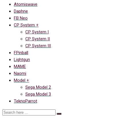
Atomiswave
Daphne
FB Neo
CP System +
CP System I
CP System II
CP System III
FPinball
Lightgun
MAME
Naomi
Model +
Sega Model 2
Sega Model 3
TeknoParrot
Ссылка на Space Ace