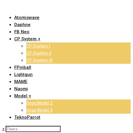
Skip
to
Atomiswave
content
Daphne
FB Neo
CP System +
CP System I
CP System II
CP System III
FPinball
Lightgun
MAME
Naomi
Model +
Sega Model 2
Sega Model 3
TeknoParrot
x