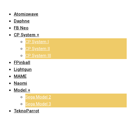
Atomiswave
Daphne
FB Neo
CP System +
CP System I
CP System II
CP System III
FPinball
Lightgun
MAME
Naomi
Model +
Sega Model 2
Sega Model 3
TeknoParrot