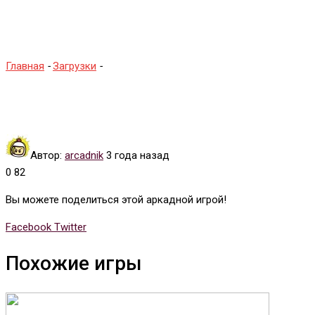
(data)
Главная
-
Загрузки
-
Ссылка на Space Ace (data)
Автор:
arcadnik
3 года назад
0
82
Вы можете поделиться этой аркадной игрой!
Whatsapp
Tumblr
Pinterest
Reddit
Share
Print
Facebook
Twitter
via
Похожие игры
Email