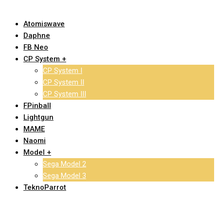
Atomiswave
Daphne
FB Neo
CP System +
CP System I
CP System II
CP System III
FPinball
Lightgun
MAME
Naomi
Model +
Sega Model 2
Sega Model 3
TeknoParrot