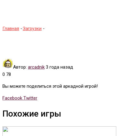
Quest
Главная
-
Загрузки
-
Ссылка на Thayer’s Quest
Автор:
arcadnik
3 года назад
0
78
Вы можете поделиться этой аркадной игрой!
Whatsapp
Tumblr
Pinterest
Reddit
Share
Print
Facebook
Twitter
via
Похожие игры
Email