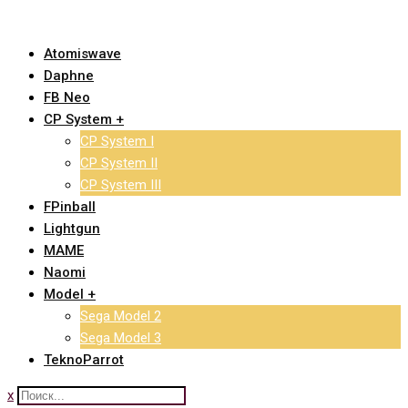
Skip
to
Atomiswave
content
Daphne
FB Neo
CP System +
CP System I
CP System II
CP System III
FPinball
Lightgun
MAME
Naomi
Model +
Sega Model 2
Sega Model 3
TeknoParrot
x