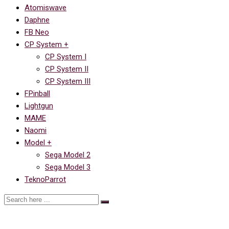
Atomiswave
Daphne
FB Neo
CP System +
CP System I
CP System II
CP System III
FPinball
Lightgun
MAME
Naomi
Model +
Sega Model 2
Sega Model 3
TeknoParrot
Ссылка на Thayer’s