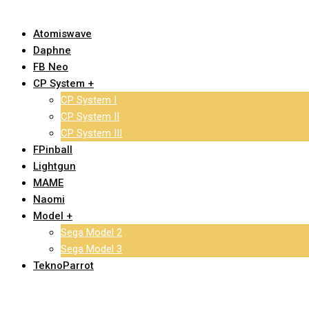
Atomiswave
Daphne
FB Neo
CP System +
CP System I
CP System II
CP System III
FPinball
Lightgun
MAME
Naomi
Model +
Sega Model 2
Sega Model 3
TeknoParrot