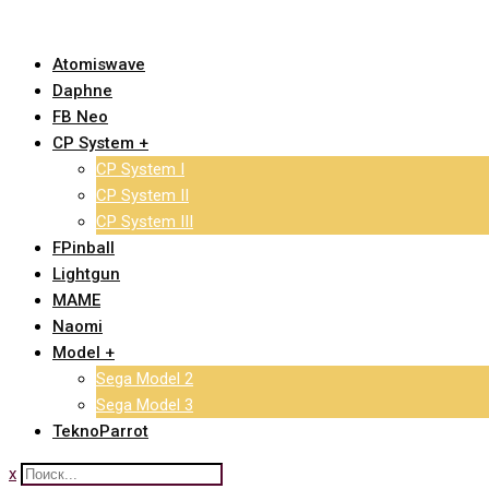
Skip
to
Atomiswave
content
Daphne
FB Neo
CP System +
CP System I
CP System II
CP System III
FPinball
Lightgun
MAME
Naomi
Model +
Sega Model 2
Sega Model 3
TeknoParrot
x