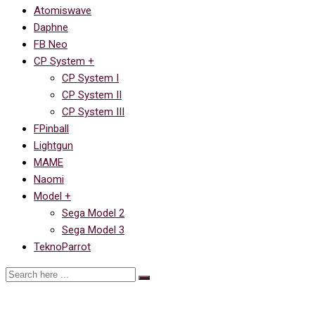
Atomiswave
Daphne
FB Neo
CP System +
CP System I
CP System II
CP System III
FPinball
Lightgun
MAME
Naomi
Model +
Sega Model 2
Sega Model 3
TeknoParrot
Dimps