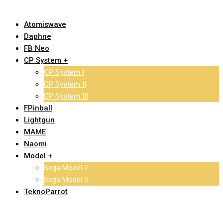
Atomiswave
Daphne
FB Neo
CP System +
CP System I
CP System II
CP System III
FPinball
Lightgun
MAME
Naomi
Model +
Sega Model 2
Sega Model 3
TeknoParrot