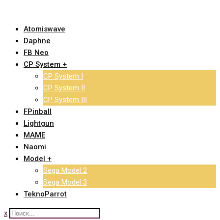
Skip
to
Atomiswave
content
Daphne
FB Neo
CP System +
CP System I
CP System II
CP System III
FPinball
Lightgun
MAME
Naomi
Model +
Sega Model 2
Sega Model 3
TeknoParrot
x