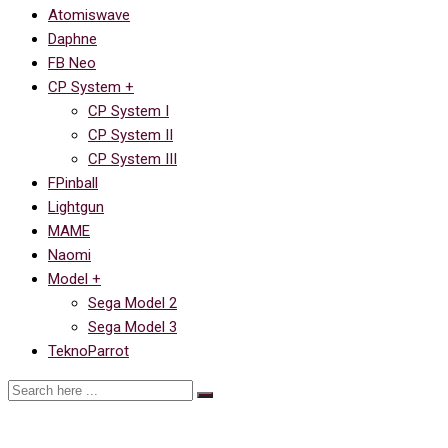
Atomiswave
Daphne
FB Neo
CP System +
CP System I
CP System II
CP System III
FPinball
Lightgun
MAME
Naomi
Model +
Sega Model 2
Sega Model 3
TeknoParrot
Moss