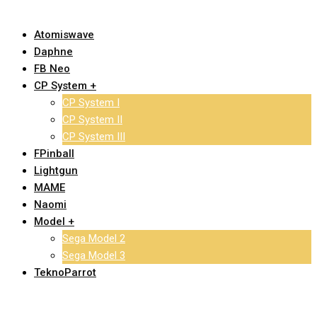
Atomiswave
Daphne
FB Neo
CP System +
CP System I
CP System II
CP System III
FPinball
Lightgun
MAME
Naomi
Model +
Sega Model 2
Sega Model 3
TeknoParrot