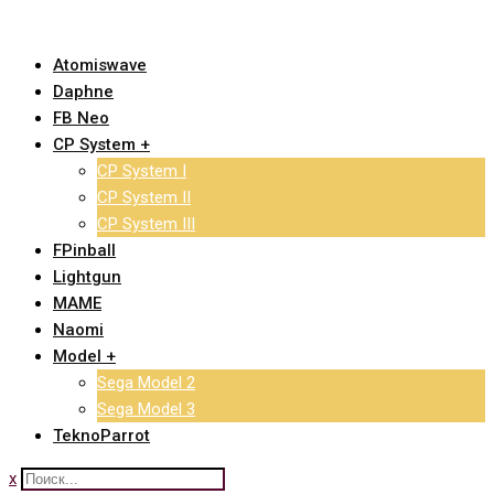
Skip
to
Atomiswave
content
Daphne
FB Neo
CP System +
CP System I
CP System II
CP System III
FPinball
Lightgun
MAME
Naomi
Model +
Sega Model 2
Sega Model 3
TeknoParrot
x