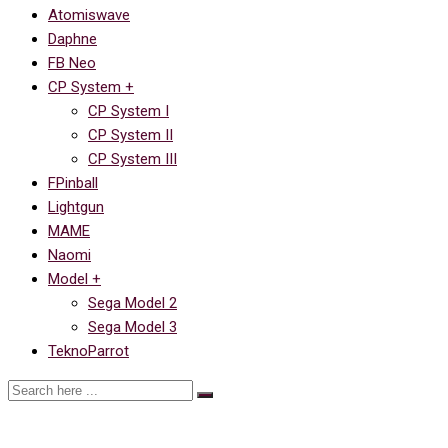
Atomiswave
Daphne
FB Neo
CP System +
CP System I
CP System II
CP System III
FPinball
Lightgun
MAME
Naomi
Model +
Sega Model 2
Sega Model 3
TeknoParrot
Реслинг