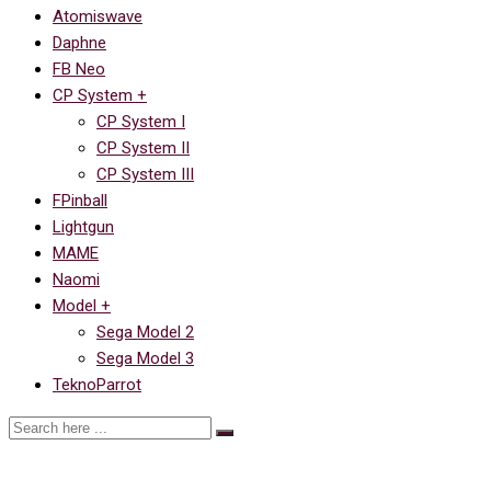
Atomiswave
Daphne
FB Neo
CP System +
CP System I
CP System II
CP System III
FPinball
Lightgun
MAME
Naomi
Model +
Sega Model 2
Sega Model 3
TeknoParrot
CP System I