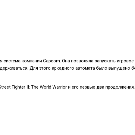
вая система компании Capcom. Она позволяла запускать игрово
оддерживаться. Для этого аркадного автомата было выпущено б
 Fighter II: The World Warrior и его первые два продолжения, Stree