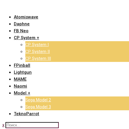
Skip
to
Atomiswave
content
Daphne
FB Neo
CP System +
CP System I
CP System II
CP System III
FPinball
Lightgun
MAME
Naomi
Model +
Sega Model 2
Sega Model 3
TeknoParrot
x