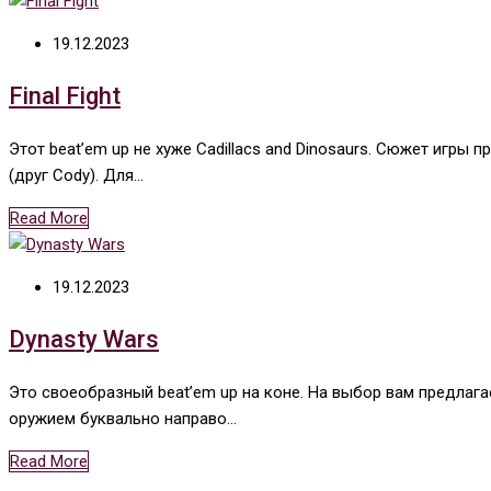
19.12.2023
Final Fight
Этот beat’em up не хуже Cadillacs and Dinosaurs. Сюжет игры 
(друг Cody). Для…
Read More
19.12.2023
Dynasty Wars
Это своеобразный beat’em up на коне. На выбор вам предлага
оружием буквально направо…
Read More