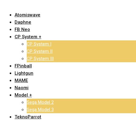
Atomiswave
Daphne
FB Neo
CP System +
CP System I
CP System II
CP System III
FPinball
Lightgun
MAME
Naomi
Model +
Sega Model 2
Sega Model 3
TeknoParrot