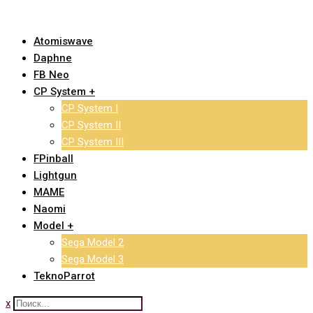
Skip
to
Atomiswave
content
Daphne
FB Neo
CP System +
CP System I
CP System II
CP System III
FPinball
Lightgun
MAME
Naomi
Model +
Sega Model 2
Sega Model 3
TeknoParrot
x