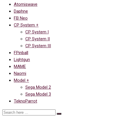
Atomiswave
Daphne
FB Neo
CP System +
CP System I
CP System II
CP System III
FPinball
Lightgun
MAME
Naomi
Model +
Sega Model 2
Sega Model 3
TeknoParrot
Dirty Pigskin Football