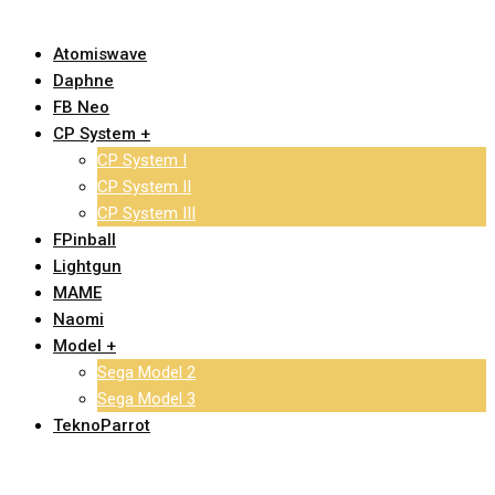
Atomiswave
Daphne
FB Neo
CP System +
CP System I
CP System II
CP System III
FPinball
Lightgun
MAME
Naomi
Model +
Sega Model 2
Sega Model 3
TeknoParrot