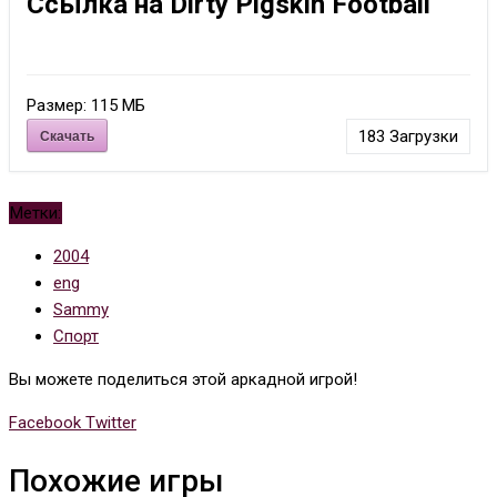
Ссылка на Dirty Pigskin Football
Размер:
115 МБ
Скачать
183
Загрузки
Метки:
2004
eng
Sammy
Спорт
Вы можете поделиться этой аркадной игрой!
Whatsapp
Tumblr
Pinterest
Reddit
Share
Print
Facebook
Twitter
via
Похожие игры
Email