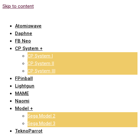
Skip to content
Atomiswave
Daphne
FB Neo
CP System +
CP System I
CP System II
CP System III
FPinball
Lightgun
MAME
Naomi
Model +
Sega Model 2
Sega Model 3
TeknoParrot