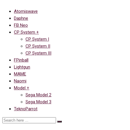
Atomiswave
Daphne
FB Neo
CP System +
CP System I
CP System II
CP System III
FPinball
Lightgun
MAME
Naomi
Model +
Sega Model 2
Sega Model 3
TeknoParrot