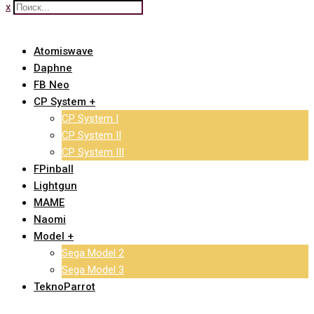
x
Atomiswave
Daphne
FB Neo
CP System +
CP System I
CP System II
CP System III
FPinball
Lightgun
MAME
Naomi
Model +
Sega Model 2
Sega Model 3
TeknoParrot