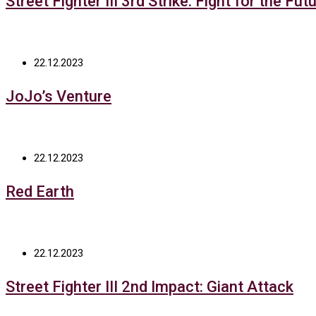
Street Fighter III 3rd Strike: Fight for the Fut
22.12.2023
JoJo’s Venture
22.12.2023
Red Earth
22.12.2023
Street Fighter III 2nd Impact: Giant Attack