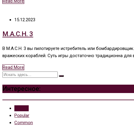
Read More
15.12.2023
M.A.C.H. 3
В M.A.C.H. 3 вы пилотируете истребитель или бомбардировщи
вражеских кораблей. Суть игры достаточно традиционна для
Read More
Интересное:
Recent
Popular
Common