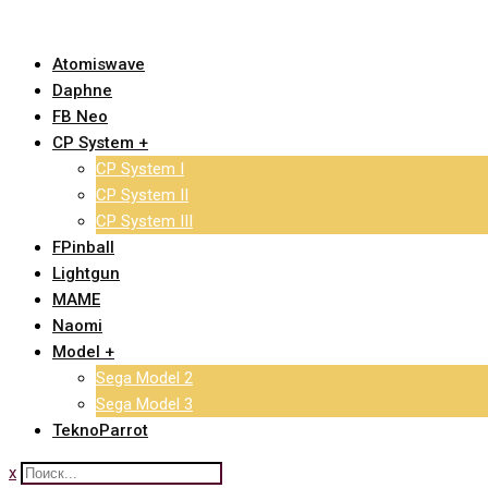
Skip
to
Atomiswave
content
Daphne
FB Neo
CP System +
CP System I
CP System II
CP System III
FPinball
Lightgun
MAME
Naomi
Model +
Sega Model 2
Sega Model 3
TeknoParrot
x