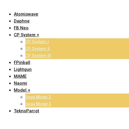
Atomiswave
Daphne
FB Neo
CP System +
CP System I
CP System II
CP System III
FPinball
Lightgun
MAME
Naomi
Model +
Sega Model 2
Sega Model 3
TeknoParrot