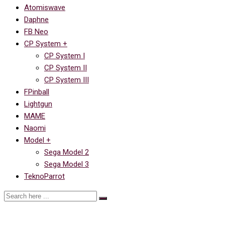
Atomiswave
Daphne
FB Neo
CP System +
CP System I
CP System II
CP System III
FPinball
Lightgun
MAME
Naomi
Model +
Sega Model 2
Sega Model 3
TeknoParrot
Mylstar