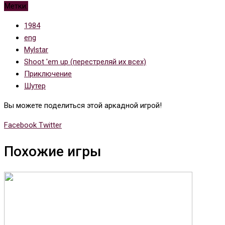
Метки:
1984
eng
Mylstar
Shoot 'em up (перестреляй их всех)
Приключение
Шутер
Вы можете поделиться этой аркадной игрой!
Whatsapp
Tumblr
Pinterest
Reddit
Share
Print
Facebook
Twitter
via
Похожие игры
Email