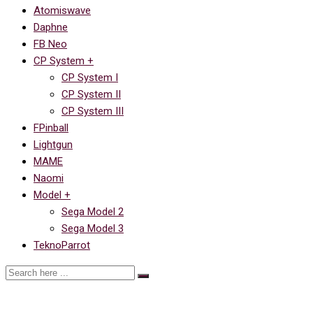
Atomiswave
Daphne
FB Neo
CP System +
CP System I
CP System II
CP System III
FPinball
Lightgun
MAME
Naomi
Model +
Sega Model 2
Sega Model 3
TeknoParrot
Us Vs Them