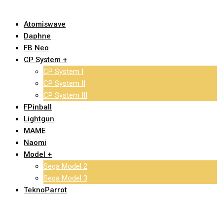
Atomiswave
Daphne
FB Neo
CP System +
CP System I
CP System II
CP System III
FPinball
Lightgun
MAME
Naomi
Model +
Sega Model 2
Sega Model 3
TeknoParrot