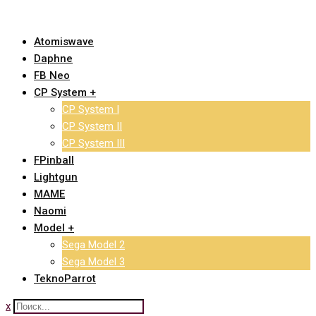
Skip
to
Atomiswave
content
Daphne
FB Neo
CP System +
CP System I
CP System II
CP System III
FPinball
Lightgun
MAME
Naomi
Model +
Sega Model 2
Sega Model 3
TeknoParrot
x