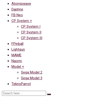
Atomiswave
Daphne
FB Neo
CP System +
CP System I
CP System II
CP System III
FPinball
Lightgun
MAME
Naomi
Model +
Sega Model 2
Sega Model 3
TeknoParrot
Платформер