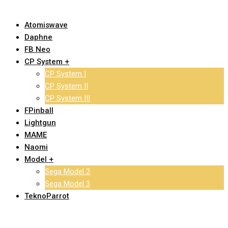
Atomiswave
Daphne
FB Neo
CP System +
CP System I
CP System II
CP System III
FPinball
Lightgun
MAME
Naomi
Model +
Sega Model 2
Sega Model 3
TeknoParrot