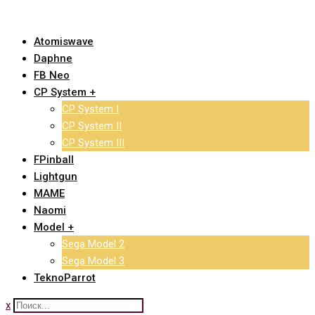
Skip
to
Atomiswave
content
Daphne
FB Neo
CP System +
CP System I
CP System II
CP System III
FPinball
Lightgun
MAME
Naomi
Model +
Sega Model 2
Sega Model 3
TeknoParrot
x