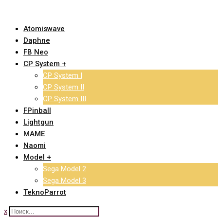
Skip
to
Atomiswave
content
Daphne
FB Neo
CP System +
CP System I
CP System II
CP System III
FPinball
Lightgun
MAME
Naomi
Model +
Sega Model 2
Sega Model 3
TeknoParrot
x