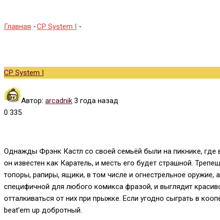
Главная
-
CP System I
-
The Punisher
CP System I
Автор:
arcadnik
3 года назад
0
335
Однажды Фрэнк Кастл со своей семьёй были на пикнике, где в
он известен как Каратель, и месть его будет страшной. Трепе
топоры, рапиры, ящики, в том числе и огнестрельное оружие,
специфичной для любого комикса фразой, и выглядит красиво
отталкиваться от них при прыжке. Если угодно сыграть в кооп
beat’em up добротный.