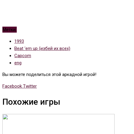
Метки:
1993
Beat 'em up (избей их всех)
Capcom
eng
Вы можете поделиться этой аркадной игрой!
Whatsapp
Tumblr
Pinterest
Reddit
Share
Print
Facebook
Twitter
via
Похожие игры
Email