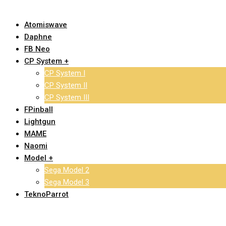
Atomiswave
Daphne
FB Neo
CP System +
CP System I
CP System II
CP System III
FPinball
Lightgun
MAME
Naomi
Model +
Sega Model 2
Sega Model 3
TeknoParrot