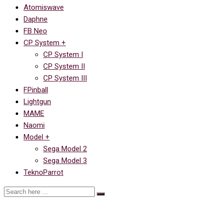
Atomiswave
Daphne
FB Neo
CP System +
CP System I
CP System II
CP System III
FPinball
Lightgun
MAME
Naomi
Model +
Sega Model 2
Sega Model 3
TeknoParrot
The Punisher