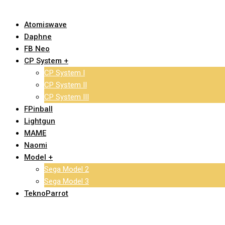
Atomiswave
Daphne
FB Neo
CP System +
CP System I
CP System II
CP System III
FPinball
Lightgun
MAME
Naomi
Model +
Sega Model 2
Sega Model 3
TeknoParrot