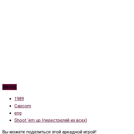
Метки:
1989
Capcom
eng
Shoot 'em up (перестреляй их всех)
Вы можете поделиться этой аркадной игрой!