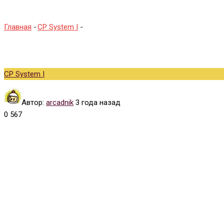
Главная
-
CP System I
-
U.N. Squadron
CP System I
Автор:
arcadnik
3 года назад
0
567