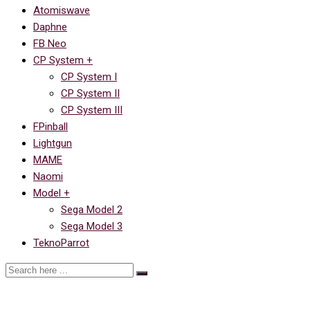
Atomiswave
Daphne
FB Neo
CP System +
CP System I
CP System II
CP System III
FPinball
Lightgun
MAME
Naomi
Model +
Sega Model 2
Sega Model 3
TeknoParrot
U.N. Squadron