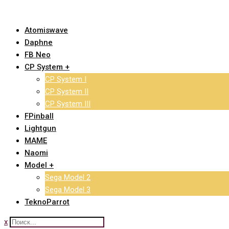
Skip
to
Atomiswave
content
Daphne
FB Neo
CP System +
CP System I
CP System II
CP System III
FPinball
Lightgun
MAME
Naomi
Model +
Sega Model 2
Sega Model 3
TeknoParrot
x