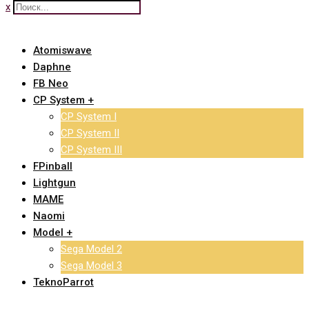
x
Atomiswave
Daphne
FB Neo
CP System +
CP System I
CP System II
CP System III
FPinball
Lightgun
MAME
Naomi
Model +
Sega Model 2
Sega Model 3
TeknoParrot