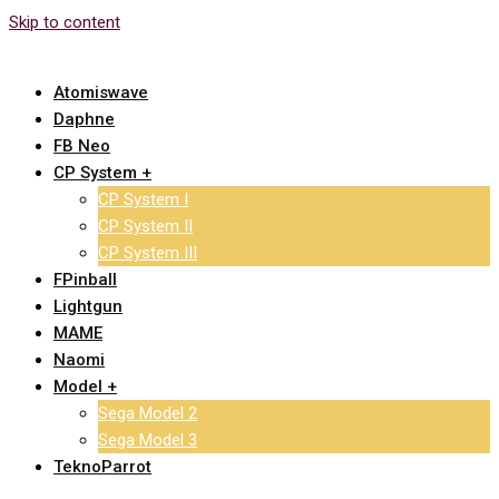
Skip to content
Atomiswave
Daphne
FB Neo
CP System +
CP System I
CP System II
CP System III
FPinball
Lightgun
MAME
Naomi
Model +
Sega Model 2
Sega Model 3
TeknoParrot