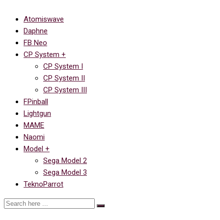
Atomiswave
Daphne
FB Neo
CP System +
CP System I
CP System II
CP System III
FPinball
Lightgun
MAME
Naomi
Model +
Sega Model 2
Sega Model 3
TeknoParrot